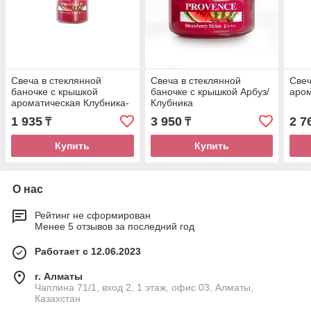
Свеча в стеклянной
Свеча в стеклянной
Свеч
баночке с крышкой
баночке с крышкой Арбуз/
аром
ароматическая Клубника-
Клубника
Арбуз
1 935
3 950
2 7
₸
₸
Купить
Купить
О нас
Рейтинг не сформирован
Менее 5 отзывов за последний год
Работает с 12.06.2023
г. Алматы
Чаплина 71/1, вход 2, 1 этаж, офис 03, Алматы,
Казахстан