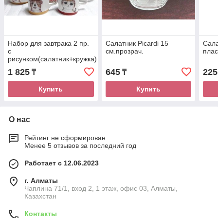
Набор для завтрака 2 пр.
Салатник Picardi 15
Сала
с
см.прозрач.
плас
рисунком(салатник+кружка)
1 825
645
225
₸
₸
Купить
Купить
О нас
Рейтинг не сформирован
Менее 5 отзывов за последний год
Работает с 12.06.2023
г. Алматы
Чаплина 71/1, вход 2, 1 этаж, офис 03, Алматы,
Казахстан
Контакты