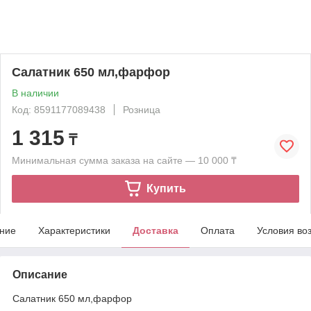
Салатник 650 мл,фарфор
В наличии
Код: 8591177089438
Розница
1 315
₸
Минимальная сумма заказа на сайте — 10 000 ₸
Купить
ние
Характеристики
Доставка
Оплата
Условия во
Описание
Салатник 650 мл,фарфор