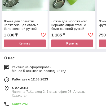
Ложка для спагетти
Ложка для мороженого
Ложк
нержавеющая сталь с
нержавеющая сталь с
круг
бело-зеленой ручкой
бело-зеленой ручкой
1 830
1 185
750
₸
₸
Купить
Купить
О нас
Рейтинг не сформирован
Менее 5 отзывов за последний год
Работает с 12.06.2023
г. Алматы
Чаплина 71/1, вход 2, 1 этаж, офис 03, Алматы,
Казахстан
Контакты