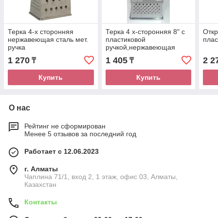
Терка 4-х сторонняя
Терка 4 х-сторонняя 8" с
Откр
нержавеющая сталь мет.
пластиковой
плас
ручка
ручкой,нержавеющая
сталь
1 270
1 405
2 2
₸
₸
Купить
Купить
О нас
Рейтинг не сформирован
Менее 5 отзывов за последний год
Работает с 12.06.2023
г. Алматы
Чаплина 71/1, вход 2, 1 этаж, офис 03, Алматы,
Казахстан
Контакты