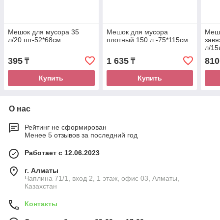
Мешок для мусора 35
Мешок для мусора
Мешо
л/20 шт-52*68см
плотный 150 л.-75*115см
завя
л/15
395
1 635
810
₸
₸
Купить
Купить
О нас
Рейтинг не сформирован
Менее 5 отзывов за последний год
Работает с 12.06.2023
г. Алматы
Чаплина 71/1, вход 2, 1 этаж, офис 03, Алматы,
Казахстан
Контакты