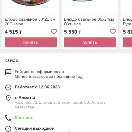
Блюдо овальное 30*21 см
Блюдо овальное 35х24см
Блю
O"Cuisine
O'cuisine
Pyre
4 515
5 550
5 8
₸
₸
Купить
Купить
О нас
Рейтинг не сформирован
Менее 5 отзывов за последний год
Работает с 12.06.2023
г. Алматы
Чаплина 71/1, вход 2, 1 этаж, офис 03, Алматы,
Казахстан
Контакты
Сегодня выходной