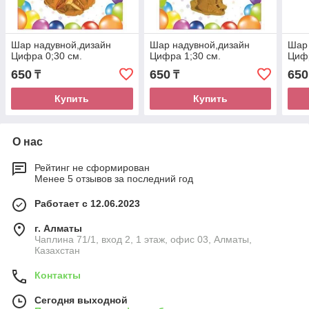
Шар надувной,дизайн
Шар надувной,дизайн
Шар 
Цифра 0;30 см.
Цифра 1;30 см.
Цифр
650
650
650
₸
₸
Купить
Купить
О нас
Рейтинг не сформирован
Менее 5 отзывов за последний год
Работает с 12.06.2023
г. Алматы
Чаплина 71/1, вход 2, 1 этаж, офис 03, Алматы,
Казахстан
Контакты
Сегодня выходной