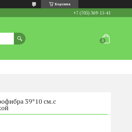
Корзина
+7 (705) 369-15-41
офибра 39*10 см.с
кой