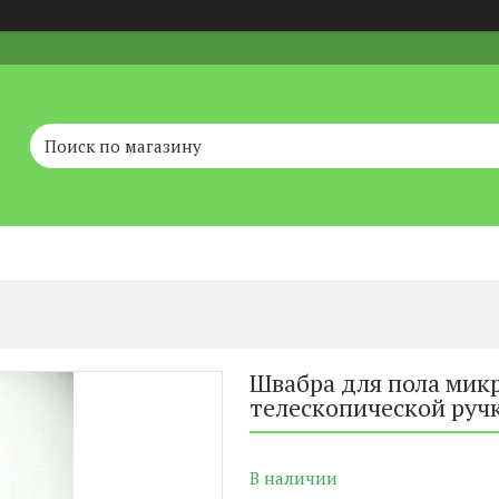
Швабра для пола микр
телескопической руч
В наличии