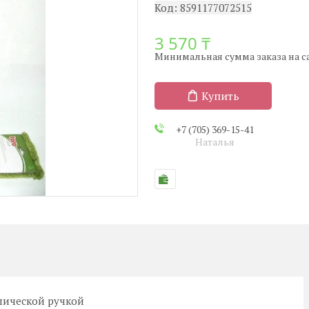
Код:
8591177072515
3 570 ₸
Минимальная сумма заказа на сай
Купить
+7 (705) 369-15-41
Наталья
пической ручкой