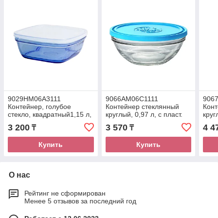
9029HM06A3111
9066AM06C1111
906
Контейнер, голубое
Контейнер стеклянный
Конт
стекло, квадратный1,15 л,
круглый, 0,97 л, с пласт.
круг
с пласт.
крышкой (синяя),
крыш
3 200
3 570
4 4
₸
₸
крышкой(прозрачная)DURALEX
DURALEX
DUR
Купить
Купить
О нас
Рейтинг не сформирован
Менее 5 отзывов за последний год