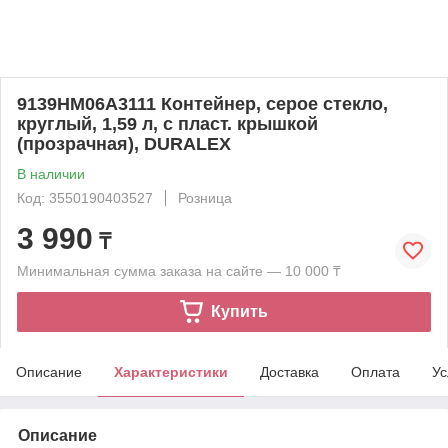
9139HM06A3111 Контейнер, серое стекло,
круглый, 1,59 л, с пласт. крышкой
(прозрачная), DURALEX
В наличии
Код: 3550190403527
Розница
3 990
₸
Минимальная сумма заказа на сайте — 10 000 ₸
Купить
Описание
Характеристики
Доставка
Оплата
Ус
Описание