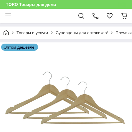
TORO Товары для дома
Товары и услуги
Суперцены для оптовиков!
Плечики
Оптом дешевле!