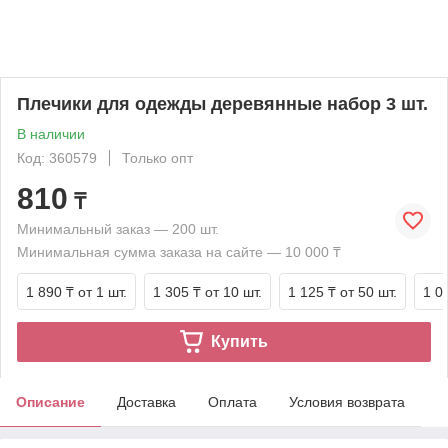
Плечики для одежды деревянные набор 3 шт.
В наличии
Код: 360579
Только опт
810
₸
Минимальный заказ — 200 шт.
Минимальная сумма заказа на сайте — 10 000 ₸
1 890 ₸
от 1 шт.
1 305 ₸
от 10 шт.
1 125 ₸
от 50 шт.
1 0
Купить
Описание
Доставка
Оплата
Условия возврата