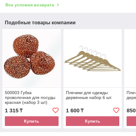
Все условия возврата
Подобные товары компании
500003 Губка
Плечики для одежды
Плеч
проволочная для посуды
дервянные набор 6 шт.
дере
красная (набор 3 шт)
1 315
1 600
850
₸
₸
Купить
Купить